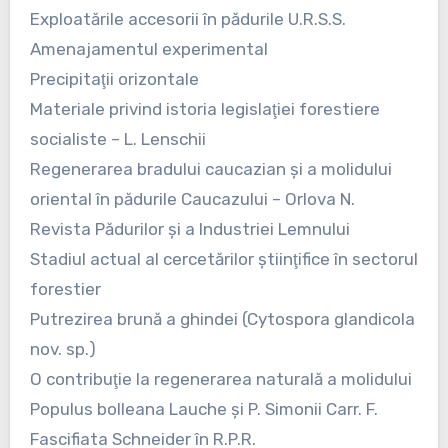
Exploatările accesorii în pădurile U.R.S.S.
Amenajamentul experimental
Precipitaţii orizontale
Materiale privind istoria legislaţiei forestiere
socialiste – L. Lenschii
Regenerarea bradului caucazian şi a molidului
oriental în pădurile Caucazului – Orlova N.
Revista Pădurilor şi a Industriei Lemnului
Stadiul actual al cercetărilor ştiinţifice în sectorul
forestier
Putrezirea brună a ghindei (Cytospora glandicola
nov. sp.)
O contribuţie la regenerarea naturală a molidului
Populus bolleana Lauche şi P. Simonii Carr. F.
Fascifiata Schneider în R.P.R.