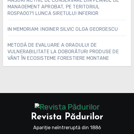
MĂSURI ACTIVE DE CONSERVARE DIN PLANUL DE
MANAGEMENT APROBAT, PE TERITORIUL
ROSPA0071 LUNCA SIRETULUI INFERIOR
IN MEMORIAM: INGINER SILVIC OLGA GEORGESCU
METODĂ DE EVALUARE A GRADULUI DE
VULNERABILITATE LA DOBORÂTURI PRODUSE DE
VÂNT ÎN ECOSISTEME FORESTIERE MONTANE
Revista Pădurilor
Apariție neîntreruptă din 1886