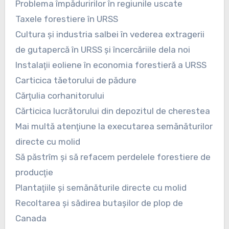
Problema împăduririlor în regiunile uscate
Taxele forestiere în URSS
Cultura şi industria salbei în vederea extragerii
de gutapercă în URSS şi încercăriile dela noi
Instalaţii eoliene în economia forestieră a URSS
Carticica tăetorului de pădure
Cărţulia corhanitorului
Cărticica lucrătorului din depozitul de cherestea
Mai multă atenţiune la executarea semănăturilor
directe cu molid
Să păstrîm şi să refacem perdelele forestiere de
producţie
Plantaţiile şi semănăturile directe cu molid
Recoltarea şi sădirea butaşilor de plop de
Canada