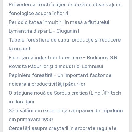
Prevederea fructificaţiei pe bază de observaţiuni
fenologice asupra înfloririi
Periodicitatea înmultirii în masă a fluturelui
Lymantria dispar L – Ciugunin I.
Tabele forestiere de cubaj producţie şi reducere
la orizont
Finanţarea industriei forestiere – Rodionov S.N.
Revista Pădurilor şi a Industriei Lemnului
Pepiniera forestiră – un important factor de
ridicare a productivităţii pădurilor
O staţiune nouă de Sorbus cretica (Lindl.)Fritsch
în flora ţării
Să învăţăm din experienţa campaniei de împîduriri
din primavara 1950
Cercetări asupra creşterii în arborete regulate