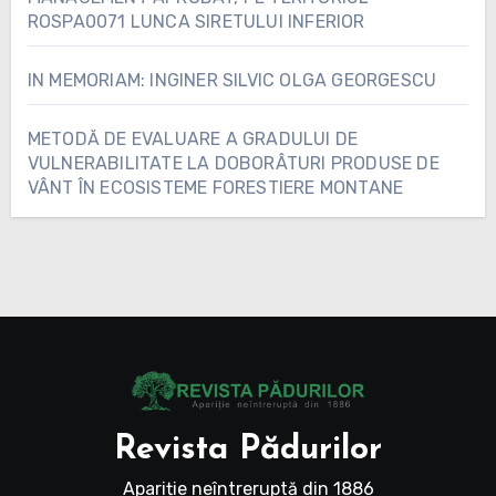
ROSPA0071 LUNCA SIRETULUI INFERIOR
IN MEMORIAM: INGINER SILVIC OLGA GEORGESCU
METODĂ DE EVALUARE A GRADULUI DE
VULNERABILITATE LA DOBORÂTURI PRODUSE DE
VÂNT ÎN ECOSISTEME FORESTIERE MONTANE
Revista Pădurilor
Apariție neîntreruptă din 1886