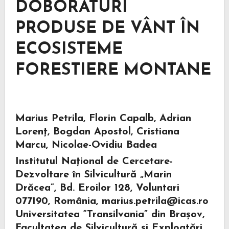
DOBORÂTURI
PRODUSE DE VÂNT ÎN
ECOSISTEME
FORESTIERE MONTANE
Marius Petrila, Florin Capalb, Adrian
Lorenț, Bogdan Apostol, Cristiana
Marcu, Nicolae-Ovidiu Badea
Institutul Național de Cercetare-
Dezvoltare în Silvicultură „Marin
Drăcea”, Bd. Eroilor 128, Voluntari
077190, România, marius.petrila@icas.ro
Universitatea “Transilvania” din Brașov,
Facultatea de Silvicultură și Exploatări