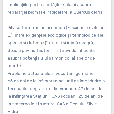
implicaţiile particularităţilor solului asupra
repartiţiei biomasei radicelare la Quercus cerris
L.
Silvicultura frasinului comun (Fraxinus excelsior
L.), între exigenţele ecologice şi tehnologice ale
speciei şi defecte (înfurciri şi inimă neagră)
Studiu privind factorii limitativi de influenţă
asupra potenţialului salmonicol al apelor de
munte
Probleme actuale ale silvuculturii germane
65 de ani de la înfiinţarea acţiunii de împădurire a
terenurilor degradate din Vrancea. 49 de ani de
la înfiinţarea Staţiunii ICAS Focşani. 25 de ani de
la trecerea în structura ICAS a Ocolului Silvic
Vidra