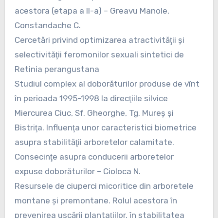
acestora (etapa a II-a) – Greavu Manole,
Constandache C.
Cercetări privind optimizarea atractivităţii şi
selectivităţii feromonilor sexuali sintetici de
Retinia perangustana
Studiul complex al doborăturilor produse de vînt
în perioada 1995-1998 la direcţiile silvice
Miercurea Ciuc, Sf. Gheorghe, Tg. Mureş şi
Bistriţa. Influenţa unor caracteristici biometrice
asupra stabilităţii arboretelor calamitate.
Consecinţe asupra conducerii arboretelor
expuse doborăturilor – Cioloca N.
Resursele de ciuperci micoritice din arboretele
montane şi premontane. Rolul acestora în
prevenirea uscării plantaţiilor, în stabilitatea