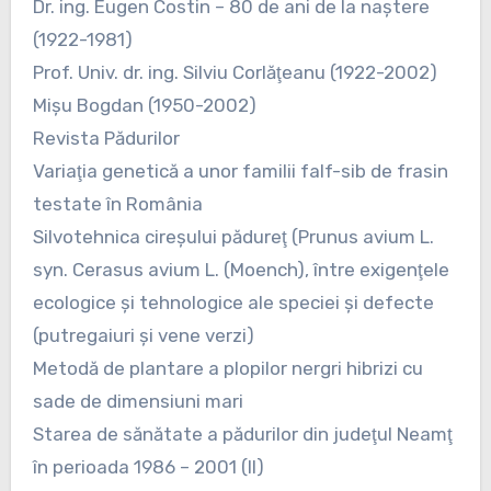
Dr. ing. Eugen Costin – 80 de ani de la naştere
(1922-1981)
Prof. Univ. dr. ing. Silviu Corlăţeanu (1922-2002)
Mişu Bogdan (1950-2002)
Revista Pădurilor
Variaţia genetică a unor familii falf-sib de frasin
testate în România
Silvotehnica cireşului pădureţ (Prunus avium L.
syn. Cerasus avium L. (Moench), între exigenţele
ecologice şi tehnologice ale speciei şi defecte
(putregaiuri şi vene verzi)
Metodă de plantare a plopilor nergri hibrizi cu
sade de dimensiuni mari
Starea de sănătate a pădurilor din judeţul Neamţ
în perioada 1986 – 2001 (II)