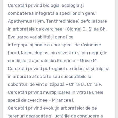
Cercetări privind biologia, ecologia şi
combaterea integrată a speciilor din genul
Apethymus (Hym. Tenthredinidae) defoliatoare
în arboretele de cvercinee – Ciornei C., Şilea Gh.
Evaluarea variabilităţii genetice
interpopulaţionale a unor specii de răşinoase
(brad, larice, duglas, pin silvestru şi pin negru) în
condiţiile staţionale din România – Moise M.
Cercetări privind putregaiul de rădăcină şi tulpină
în arborete afectate sau susceptibile la
doborîturi de vînt şi zăpadă – Chira D., Chira F.
Cercetări privind multiplicarea in vitro la unele
specii de cvercinee – Mirancea I.
Cercetări privind evoluţia arboretelor de pe
terenuri degradate şi lucrările de conducere a