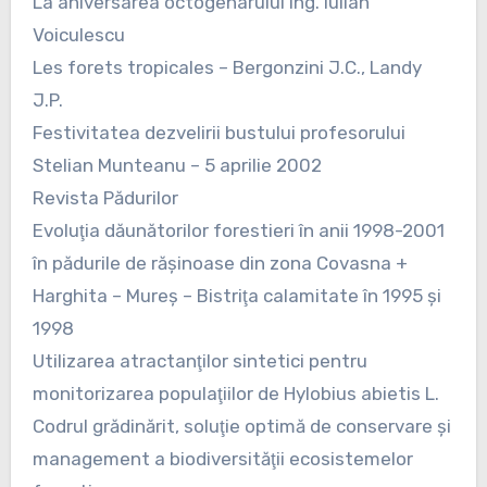
La aniversarea octogenarului ing. Iulian
Voiculescu
Les forets tropicales – Bergonzini J.C., Landy
J.P.
Festivitatea dezvelirii bustului profesorului
Stelian Munteanu – 5 aprilie 2002
Revista Pădurilor
Evoluţia dăunătorilor forestieri în anii 1998-2001
în pădurile de răşinoase din zona Covasna +
Harghita – Mureş – Bistriţa calamitate în 1995 şi
1998
Utilizarea atractanţilor sintetici pentru
monitorizarea populaţiilor de Hylobius abietis L.
Codrul grădinărit, soluţie optimă de conservare şi
management a biodiversităţii ecosistemelor