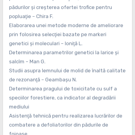
pădurilor şi creşterea ofertei trofice pentru
popluaţie – Chira F.
Elaborarea unei metode moderne de ameliorare
prin folosirea selecţiei bazate pe markeri
genetici şi moleculari – Ioniţă L.
Determinarea parametrilor genetici la larice şi
salcîm – Man G.
Studii asupra lemnului de molid de înaltă calitate
de rezonanţă – Geambaşu N.
Determinarea pragului de toxicitate cu sulf a
speciilor forestiere, ca indicator al degradării
mediului
Asistenţă tehnică pentru realizarea lucrărilor de
combatere a defoliatorilor din pădurile de
foioase