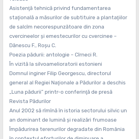
Asistenţă tehnică privind fundamentarea
staţională a măsurilor de subtituire a plantaţiilor
de salcîm necorespunzătoare din zona
cvercineelor şi emestecurilor cu cvercinee –
Dănescu F., Roşu C.
Poezia pădurii: antologie – Cîrneci R.
În vizită la silvoamelioratorii estonieni
Domnul inginer Filip Georgescu, directorul
general al Regiei Naţionale a Pădurilor a deschis
„Luna pădurii” printr-o conferinţă de presă
Revista Pădurilor
Anul 2002 să rîmînă în istoria sectorului silvic un
an dominant de lumină şi realizări frumoase
Împădurirea terenurilor degradate din România
în contextul eforturilor de diminuare a