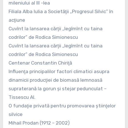
mileniului al III -lea
Filiala Alba Iulia a Societăţii „Progresul Silvic” în
acţiune
Cuvînt la lansarea cărţii „legîmînt cu taina
codrilor” de Rodica Simionescu
Cuvînt la lansarea cărţii „legîmînt cu taina
codrilor” de Rodica Simionescu
Centenar Constantin Chiriţă
Influenţa principalilor factori climatici asupra
dinamicii producţiei de biomasă lemnoasă
supraterană la gorun şi stejar pedunculat –
Tissescu Al.
O fundaţie privată pentru promovarea ştiinţelor
silvice
Mihail Prodan (1912 – 2002)