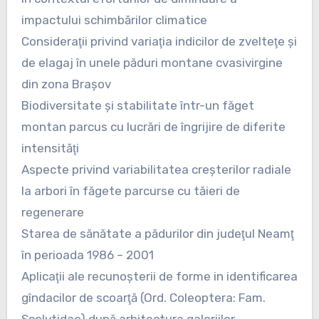
impactului schimbărilor climatice
Consideraţii privind variaţia indicilor de zvelteţe şi
de elagaj în unele păduri montane cvasivirgine
din zona Braşov
Biodiversitate şi stabilitate într-un făget
montan parcus cu lucrări de îngrijire de diferite
intensităţi
Aspecte privind variabilitatea creşterilor radiale
la arbori în făgete parcurse cu tăieri de
regenerare
Starea de sănătate a pădurilor din judeţul Neamţ
în perioada 1986 – 2001
Aplicaţii ale recunoşterii de forme in identificarea
gîndacilor de scoarţă (Ord. Coleoptera: Fam.
Scolytidae) după arhitectura galeriilor