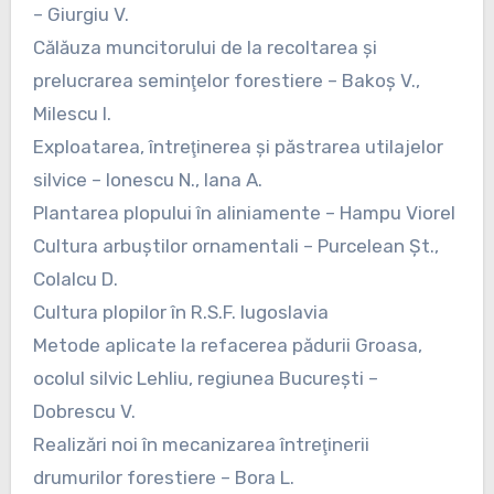
– Giurgiu V.
Călăuza muncitorului de la recoltarea şi
prelucrarea seminţelor forestiere – Bakoş V.,
Milescu I.
Exploatarea, întreţinerea şi păstrarea utilajelor
silvice – Ionescu N., Iana A.
Plantarea plopului în aliniamente – Hampu Viorel
Cultura arbuştilor ornamentali – Purcelean Şt.,
Colalcu D.
Cultura plopilor în R.S.F. Iugoslavia
Metode aplicate la refacerea pădurii Groasa,
ocolul silvic Lehliu, regiunea Bucureşti –
Dobrescu V.
Realizări noi în mecanizarea întreţinerii
drumurilor forestiere – Bora L.