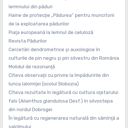
lermnului din păduri
Haine de protecţie „Pădurea” pentru muncitorii
de la exploatarea pădurilor
Piaţa europeană la lemnul de celuloză
Revista Pădurilor
Cercetări dendrometrice şi auxologice în
culturile de pin negru şi pin silvestru din România
Molidul de rezonanţă
Cîteva observaţii cu privire la împăduririle din
lunca Ialomiţei (ocolul Slobozia)
Cîteva rezultate în legătură cu cultura oţetarului
fals (Ailanthus glandulosa Desf.) în silvostepa
din nordul Dobrogei
În legătură cu regenerarea naturală din sămînţă a
salcîmului