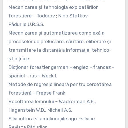
Mecanizarea şi tehnologia exploatărilor
forestiere – Todorov ; Nino Statkov
Pădurile U.R.S.S.
Mecanizarea şi automatizarea complexă a
proceselor de prelucrare, căutare, eliberare şi
transmitere la distanţă a informaţiei tehnico-
ştiinţifice
Dicţionar forestier german – englez – francez –
spaniol – rus – Weck I.
Metode de regresie lineară pentru cercetarea
forestieră – Freese Frank
Recoltarea lemnului – Wackerman A.E.,
Hagenstein W.D., Michell A.S.
Silvicultura şi amelioraţiile agro-silvice
Revista Pădurilor