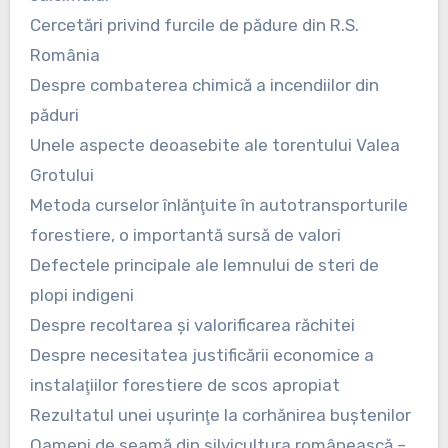
Cercetări privind furcile de pădure din R.S.
România
Despre combaterea chimică a incendiilor din
păduri
Unele aspecte deoasebite ale torentului Valea
Grotului
Metoda curselor înlănţuite în autotransporturile
forestiere, o importantă sursă de valori
Defectele principale ale lemnului de steri de
plopi indigeni
Despre recoltarea şi valorificarea răchitei
Despre necesitatea justificării economice a
instalaţiilor forestiere de scos apropiat
Rezultatul unei uşurinţe la corhănirea buştenilor
Oameni de seamă din silvicultura românească –