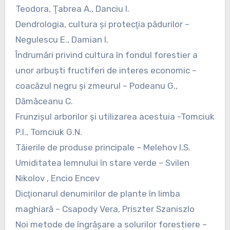
Teodora, Ţabrea A., Danciu I.
Dendrologia, cultura şi protecţia pădurilor –
Negulescu E., Damian I.
Îndrumări privind cultura în fondul forestier a
unor arbuşti fructiferi de interes economic –
coacăzul negru şi zmeurul – Podeanu G.,
Dămăceanu C.
Frunzişul arborilor şi utilizarea acestuia -Tomciuk
P.I., Tomciuk G.N.
Tăierile de produse principale – Melehov I.S.
Umiditatea lemnului în stare verde – Svilen
Nikolov , Encio Encev
Dicţionarul denumirilor de plante în limba
maghiară – Csapody Vera, Priszter Szaniszlo
Noi metode de îngrăşare a solurilor forestiere –