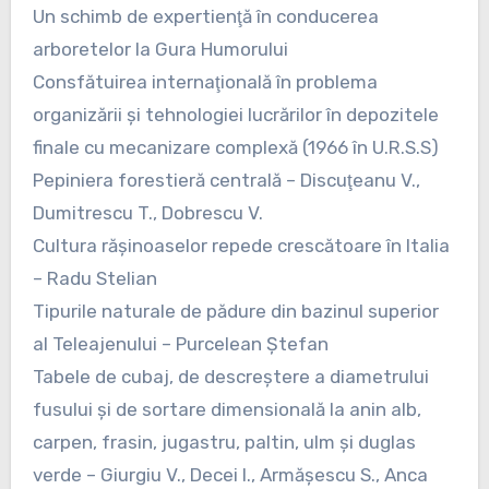
Un schimb de expertienţă în conducerea
arboretelor la Gura Humorului
Consfătuirea internaţională în problema
organizării şi tehnologiei lucrărilor în depozitele
finale cu mecanizare complexă (1966 în U.R.S.S)
Pepiniera forestieră centrală – Discuţeanu V.,
Dumitrescu T., Dobrescu V.
Cultura răşinoaselor repede crescătoare în Italia
– Radu Stelian
Tipurile naturale de pădure din bazinul superior
al Teleajenului – Purcelean Ştefan
Tabele de cubaj, de descreştere a diametrului
fusului şi de sortare dimensională la anin alb,
carpen, frasin, jugastru, paltin, ulm şi duglas
verde – Giurgiu V., Decei I., Armăşescu S., Anca