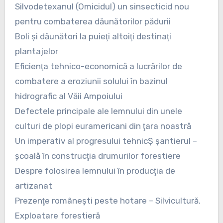
Silvodetexanul (Omicidul) un sinsecticid nou
pentru combaterea dăunătorilor pădurii
Boli şi dăunători la puieţi altoiţi destinaţi
plantajelor
Eficienţa tehnico-economică a lucrărilor de
combatere a eroziunii solului în bazinul
hidrografic al Văii Ampoiului
Defectele principale ale lemnului din unele
culturi de plopi euramericani din ţara noastră
Un imperativ al progresului tehnicŞ şantierul –
şcoală în construcţia drumurilor forestiere
Despre folosirea lemnului în producţia de
artizanat
Prezenţe româneşti peste hotare – Silvicultură.
Exploatare forestieră