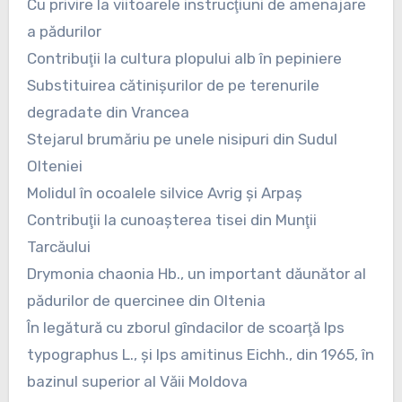
Cu privire la viitoarele instrucţiuni de amenajare
a pădurilor
Contribuţii la cultura plopului alb în pepiniere
Substituirea cătinişurilor de pe terenurile
degradate din Vrancea
Stejarul brumăriu pe unele nisipuri din Sudul
Olteniei
Molidul în ocoalele silvice Avrig şi Arpaş
Contribuţii la cunoaşterea tisei din Munţii
Tarcăului
Drymonia chaonia Hb., un important dăunător al
pădurilor de quercinee din Oltenia
În legătură cu zborul gîndacilor de scoarţă Ips
typographus L., şi Ips amitinus Eichh., din 1965, în
bazinul superior al Văii Moldova