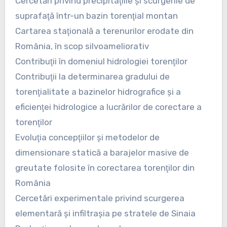
Cercetări privind precipitaţiile şi scurgerile de
suprafaţă într-un bazin torenţial montan
Cartarea staţională a terenurilor erodate din
România, în scop silvoameliorativ
Contribuţii în domeniul hidrologiei torenţilor
Contribuţii la determinarea gradului de
torenţialitate a bazinelor hidrografice şi a
eficienţei hidrologice a lucrărilor de corectare a
torenţilor
Evoluţia concepţiilor şi metodelor de
dimensionare statică a barajelor masive de
greutate folosite în corectarea torenţilor din
România
Cercetări experimentale privind scurgerea
elementară şi infiltraşia pe stratele de Sinaia