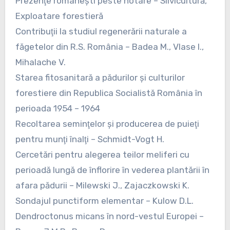
Prezenţe româneşti peste hotare – Silvicultură,
Exploatare forestieră
Contribuţii la studiul regenerării naturale a
făgetelor din R.S. România – Badea M., Vlase I.,
Mihalache V.
Starea fitosanitară a pădurilor şi culturilor
forestiere din Republica Socialistă România în
perioada 1954 – 1964
Recoltarea seminţelor şi producerea de puieţi
pentru munţi înalţi – Schmidt-Vogt H.
Cercetări pentru alegerea teilor meliferi cu
perioadă lungă de înflorire în vederea plantării în
afara pădurii – Milewski J., Zajaczkowski K.
Sondajul punctiform elementar – Kulow D.L.
Dendroctonus micans în nord-vestul Europei –