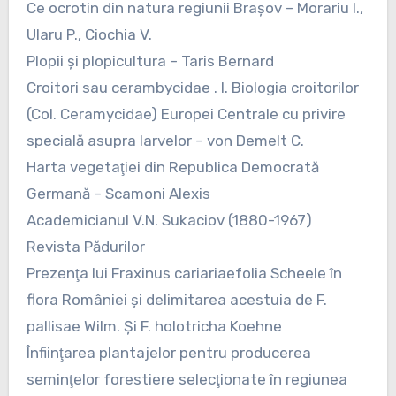
Ce ocrotin din natura regiunii Braşov – Morariu I.,
Ularu P., Ciochia V.
Plopii şi plopicultura – Taris Bernard
Croitori sau cerambycidae . I. Biologia croitorilor
(Col. Ceramycidae) Europei Centrale cu privire
specială asupra larvelor – von Demelt C.
Harta vegetaţiei din Republica Democrată
Germană – Scamoni Alexis
Academicianul V.N. Sukaciov (1880-1967)
Revista Pădurilor
Prezenţa lui Fraxinus cariariaefolia Scheele în
flora României şi delimitarea acestuia de F.
pallisae Wilm. Şi F. holotricha Koehne
Înfiinţarea plantajelor pentru producerea
seminţelor forestiere selecţionate în regiunea