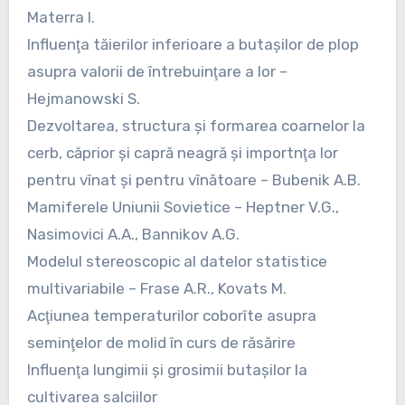
Materra I.
Influenţa tăierilor inferioare a butaşilor de plop
asupra valorii de întrebuinţare a lor –
Hejmanowski S.
Dezvoltarea, structura şi formarea coarnelor la
cerb, căprior şi capră neagră şi importnţa lor
pentru vînat şi pentru vînătoare – Bubenik A.B.
Mamiferele Uniunii Sovietice – Heptner V.G.,
Nasimovici A.A., Bannikov A.G.
Modelul stereoscopic al datelor statistice
multivariabile – Frase A.R., Kovats M.
Acţiunea temperaturilor coborîte asupra
seminţelor de molid în curs de răsărire
Influenţa lungimii şi grosimii butaşilor la
cultivarea salciilor