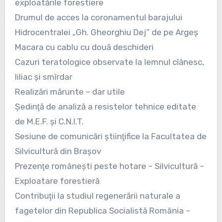
exploatările forestiere
Drumul de acces la coronamentul barajului
Hidrocentralei „Gh. Gheorghiu Dej” de pe Argeş
Macara cu cablu cu două deschideri
Cazuri teratologice observate la lemnul cîănesc,
liliac şi smîrdar
Realizări mărunte – dar utile
Şedinţă de analiză a resistelor tehnice editate
de M.E.F. şi C.N.I.T.
Sesiune de comunicări ştiinţifice la Facultatea de
Silvicultură din Braşov
Prezenţe româneşti peste hotare – Silvicultură –
Exploatare forestieră
Contribuţii la studiul regenerării naturale a
fagetelor din Republica Socialistă România –