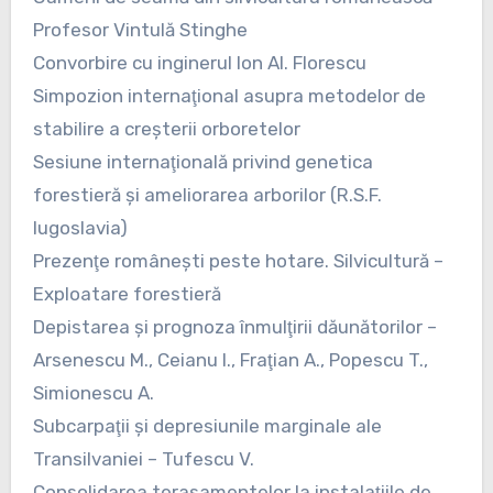
Profesor Vintulă Stinghe
Convorbire cu inginerul Ion Al. Florescu
Simpozion internaţional asupra metodelor de
stabilire a creşterii orboretelor
Sesiune internaţională privind genetica
forestieră şi ameliorarea arborilor (R.S.F.
Iugoslavia)
Prezenţe româneşti peste hotare. Silvicultură –
Exploatare forestieră
Depistarea şi prognoza înmulţirii dăunătorilor –
Arsenescu M., Ceianu I., Fraţian A., Popescu T.,
Simionescu A.
Subcarpaţii şi depresiunile marginale ale
Transilvaniei – Tufescu V.
Consolidarea terasamentelor la instalaţiile de