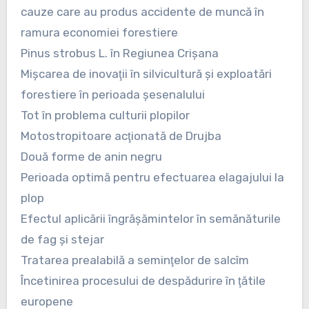
cauze care au produs accidente de muncă în
ramura economiei forestiere
Pinus strobus L. în Regiunea Crişana
Mişcarea de inovaţii în silvicultură şi exploatări
forestiere în perioada şesenalului
Tot în problema culturii plopilor
Motostropitoare acţionată de Drujba
Două forme de anin negru
Perioada optimă pentru efectuarea elagajului la
plop
Efectul aplicării îngrăşămintelor în semănăturile
de fag şi stejar
Tratarea prealabilă a seminţelor de salcîm
Încetinirea procesului de despădurire în ţătile
europene