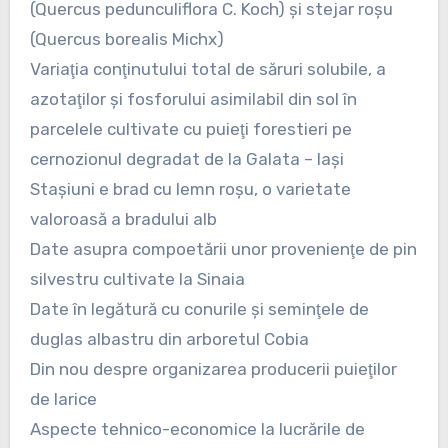
(Quercus pedunculiflora C. Koch) şi stejar roşu
(Quercus borealis Michx)
Variaţia conţinutului total de săruri solubile, a
azotaţilor şi fosforului asimilabil din sol în
parcelele cultivate cu puieţi forestieri pe
cernozionul degradat de la Galata – Iaşi
Staşiuni e brad cu lemn roşu, o varietate
valoroasă a bradului alb
Date asupra compoetării unor provenienţe de pin
silvestru cultivate la Sinaia
Date în legătură cu conurile şi seminţele de
duglas albastru din arboretul Cobia
Din nou despre organizarea producerii puieţilor
de larice
Aspecte tehnico-economice la lucrările de