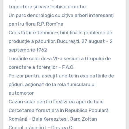
frigorifere şi case închise ermetic
Un parc dendrologic cu cîţiva arbori interesanţi
pentru flora R.P. Romîne
Consfătuire tehnico-ştiinţifică în probleme de
producţie a pădurilor, Bucureşti, 27 august – 2
septembrie 1962
Lucrările celei de-a VI-a sesiuni a Grupului de
corectare a torenţilor – F.A.O.
Polizor pentru ascuţit unelte în exploatările de
păduri, acţionat de la rola funicularului
automotor
Cazan solar pentru încălzirea apei de baie
Cercetarea forestieră în Republica Populară
Română – Bela Keresztesi, Jaro Zoltan
Codrul grădinărit – Costea C.