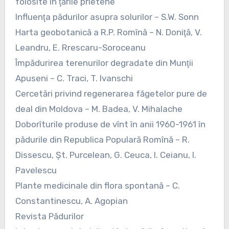
folosite în ţările prietene
Influenţa pădurilor asupra solurilor – S.W. Sonn
Harta geobotanică a R.P. Romînă – N. Doniţă, V.
Leandru, E. Rrescaru-Soroceanu
Împădurirea terenurilor degradate din Munţii
Apuseni – C. Traci, T. Ivanschi
Cercetări privind regenerarea făgetelor pure de
deal din Moldova – M. Badea, V. Mihalache
Doborîturile produse de vînt în anii 1960-1961 în
pădurile din Republica Populară Romînă – R.
Dissescu, Şt. Purcelean, G. Ceuca, I. Ceianu, I.
Pavelescu
Plante medicinale din flora spontană – C.
Constantinescu, A. Agopian
Revista Pădurilor