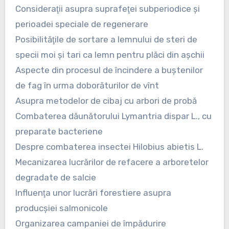
Consideraţii asupra suprafeţei subperiodice şi
perioadei speciale de regenerare
Posibilităţile de sortare a lemnului de steri de
specii moi şi tari ca lemn pentru plăci din aşchii
Aspecte din procesul de încindere a buştenilor
de fag în urma doborăturilor de vînt
Asupra metodelor de cibaj cu arbori de probă
Combaterea dăunătorului Lymantria dispar L., cu
preparate bacteriene
Despre combaterea insectei Hilobius abietis L.
Mecanizarea lucrărilor de refacere a arboretelor
degradate de salcie
Influenţa unor lucrări forestiere asupra
producşiei salmonicole
Organizarea campaniei de împădurire