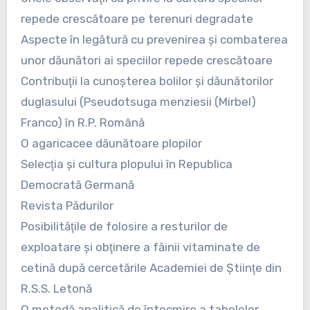
repede crescătoare pe terenuri degradate
Aspecte în legătură cu prevenirea şi combaterea
unor dăunători ai speciilor repede crescătoare
Contribuţii la cunoşterea bolilor şi dăunătorilor
duglasului (Pseudotsuga menziesii (Mirbel)
Franco) în R.P. Română
O agaricacee dăunătoare plopilor
Selecţia şi cultura plopului în Republica
Democrată Germană
Revista Pădurilor
Posibilităţile de folosire a resturilor de
exploatare şi obţinere a făinii vitaminate de
cetină după cercetările Academiei de Ştiinţe din
R.S.S. Letonă
O metodă analitică de întocmire a tabelelor