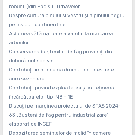
robur L.)din Podişul Tîrnavelor
Despre cultura pinului silvestru şi a pinului negru
pe nisipuri continentale
Acţiunea vătămătoare a varului la marcarea
arborilor
Conservarea buştenilor de fag proveniţi din
doborăturile de vînt
Contribuţii în problema drumurilor forestiere
auro sezoniere
Contribuţii privind exploatarea şi întreţinerea
încărcătoarelor tip IMB – 1E
Discuţii pe marginea proiectului de STAS 2024-
63 „Buşteni de fag pentru industrializare”
elaborat de INCEF
Depozitarea seminţelor de molid în camere