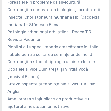
Forestiere în probleme de silvicultură
Contribuţii la cunoşterea biologiei şi combaterii
insectei Choristoneura murinana Hb. (Cacoecia
muriana) – Stănescu Elena
Patologia arborilor şi arbuştilor – Peace T.R.
Revista Pădurilor
Plopii şi alte specii repede crescătoare în Italia
Tabele pentru sortarea seminţelor de molid
Contribuţii la studiul tipologic al pinetelor din
Ocoalele silvice Dumitreşti şi Vintilă Vodă
(masivul Bisoca)
Cîteva aspecte şi tendinţe ale silviculturii din
Anglia
Ameliorarea staţiunilor slab productive cu
ajutorul amestecurilor nutritive