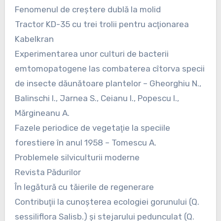
Fenomenul de creştere dublă la molid
Tractor KD-35 cu trei trolii pentru acţionarea
Kabelkran
Experimentarea unor culturi de bacterii
emtomopatogene las combaterea cîtorva specii
de insecte dăunătoare plantelor – Gheorghiu N.,
Balinschi I., Jarnea S., Ceianu I., Popescu I.,
Mărgineanu A.
Fazele periodice de vegetaţie la speciile
forestiere în anul 1958 – Tomescu A.
Problemele silviculturii moderne
Revista Pădurilor
În legătură cu tăierile de regenerare
Contribuţii la cunoşterea ecologiei gorunului (Q.
sessiliflora Salisb.) şi stejarului pedunculat (Q.