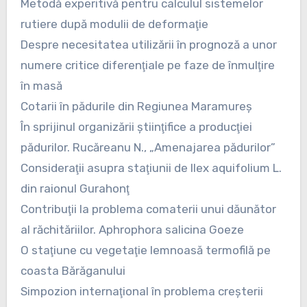
Metodă experitivă pentru calculul sistemelor
rutiere după modulii de deformaţie
Despre necesitatea utilizării în prognoză a unor
numere critice diferenţiale pe faze de înmulţire
în masă
Cotarii în pădurile din Regiunea Maramureş
În sprijinul organizării ştiinţifice a producţiei
pădurilor. Rucăreanu N., „Amenajarea pădurilor”
Consideraţii asupra staţiunii de Ilex aquifolium L.
din raionul Gurahonţ
Contribuţii la problema comaterii unui dăunător
al răchităriilor. Aphrophora salicina Goeze
O staţiune cu vegetaţie lemnoasă termofilă pe
coasta Bărăganului
Simpozion internaţional în problema creşterii