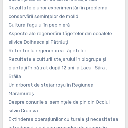
Rezultatele unor experimentări în problema
conservării seminţelor de molid
Cultura fagului în pepinieră
Aspecte ale regenerării făgetelor din ocoalele
silvice Dolhasca şi Pătrăuţi
Referitor la regenerarea făgetelor
Rezultatele culturii stejarului în biogrupe şi
plantaţii în pătrat după 12 ani la Lacul-Sărat –
Brăila
Un arboret de stejar roşu în Regiunea
Maramureş
Despre conurile şi seminţele de pin din Ocolul
silvic Craiova
Extinderea operaţiunilor culturale şi necesitatea
introducerii unui nou procedeu de punere în