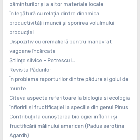
pămînturilor şi a altor materiale locale
În legătură cu relaţia dintre dinamica
productivităţii muncii şi sporirea volulmului
producţiei
Dispozitiv cu cremalieră pentru manevrat
vagoane încărcate
Ştiinţe silvice – Petrescu L.
Revista Pădurilor
În problema raporturilor dintre pădure şi golul de
munte
Cîteva aspecte referitoare la biologia şi ecologia
înfloririi şi fructificaţiei la speciile din genul Pinus
Contribuţii la cunoşterea biologiei înfloririi şi
fructificării mălinului american (Padus serotina
Agardh)