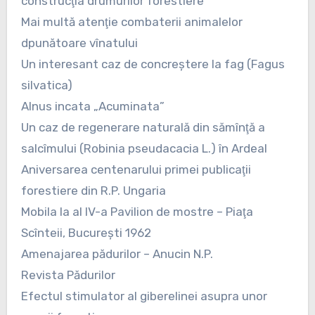
construcţia drumurilor forestiere
Mai multă atenţie combaterii animalelor
dpunătoare vînatului
Un interesant caz de concreştere la fag (Fagus
silvatica)
Alnus incata „Acuminata”
Un caz de regenerare naturală din sămînţă a
salcîmului (Robinia pseudacacia L.) în Ardeal
Aniversarea centenarului primei publicaţii
forestiere din R.P. Ungaria
Mobila la al IV-a Pavilion de mostre – Piaţa
Scînteii, Bucureşti 1962
Amenajarea pădurilor – Anucin N.P.
Revista Pădurilor
Efectul stimulator al giberelinei asupra unor