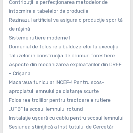
Contribuţii la perfecţionarea metodelor de
întocmire a tabelelor de producţie
Rezinazul artificial va asigura o producţie sporită
de răşină
Sisteme rutiere moderne I.
Domeniul de folosire a buldozerelor la execuţia
taluzelor în construcţia de drumuri forestiere
Aspecte din mecanizarea exploatărilor din DREF
– Crişana
Macaraua funicular INCEF-! Pentru scos-
apropiatul lemnului pe distanţe scurte
Folosirea troliilor pentru tractoarele rutiere
„UTB” la scosul lemnului rotund
Instalaţie uşoară cu cablu pentru scosul lemnului
Sesiunea ştiinţifică a Institutului de Cercetări