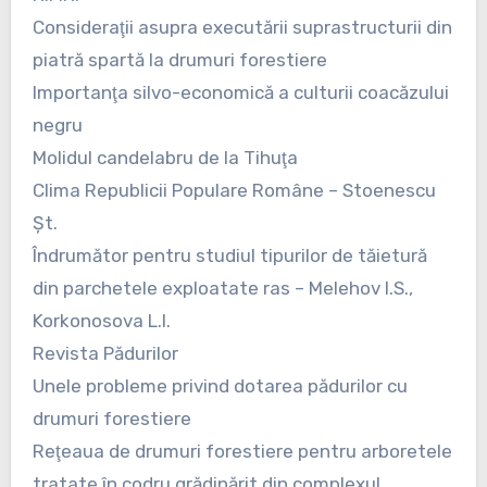
Consideraţii asupra executării suprastructurii din
piatră spartă la drumuri forestiere
Importanţa silvo-economică a culturii coacăzului
negru
Molidul candelabru de la Tihuţa
Clima Republicii Populare Române – Stoenescu
Şt.
Îndrumător pentru studiul tipurilor de tăietură
din parchetele exploatate ras – Melehov I.S.,
Korkonosova L.I.
Revista Pădurilor
Unele probleme privind dotarea pădurilor cu
drumuri forestiere
Reţeaua de drumuri forestiere pentru arboretele
tratate în codru grădinărit din complexul