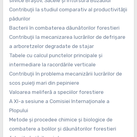
silvice Braşov, Săcele şi Întorsura Buzăului
Contribuţii la studiul comparativ al productivităţii
pădurilor
Bacterii în combaterea dăunătorilor forestieri
Contribuţii la mecanizarea lucrărilor de defrişare
a arboretzelor degradate de stajar
Tabele cu calcul punctelor principale şi
intermediare la racordările verticale
Contribuţii în problema mecanizării lucrărilor de
scos puieţi mari din pepiniere
Valoarea meliferă a speciilor forestiere
A XI-a sesiune a Comisiei Internaţionale a
Plopului
Metode şi procedee chimice şi biologice de
combatere a bolilor şi dăunătorilor forestieri