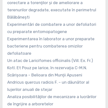
corectare a torenţilor şi de ameliorare a
terenurilor degradate, executate în perimetrul
Bălăbăneşti
Experimentări de combatere a unor defoliatori
cu preparate entomopatogene
Experimentarea în laborator a unor preparate
bacteriene pentru combaterea omizilor
defoliatoare
Un atac de Laricifomes officinalis (Vill. Ex. Fr.)
Kotl. Et Pouz pe larice, în rezervaţia C-M.N.
Scărişoara – Belioara din Munţii Apuseni
Andricus quercus radicis F. – un dăunător al
lujerilor anuali de stejar
Analiza posibilităţilor de mecanizare a lucrărilor
de îngrijire a arboretelor