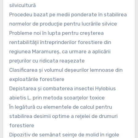
silvicultură
Procedeu bazat pe medii ponderate în stabilirea
normelor de producţie pentru lucrările silvice
Probleme noi în lupta pentru creşterea
rentabilităţii întreprinderilor forestiere din
regiunea Maramureş, ca urmare a aplicării
preţurilor cu ridicata reaşezate
Clasificarea şi volumul deşeurilor lemnoase din
exploatările forestiere
Depistarea şi combaterea insectei Hylobius
abietis L. prin metoda scoarţelor toxice
În legătură cu elementele de calcul pentru
stabilirea desimii optime a reţelei de drumuri
forestiere
Dipozitiv de semănat seinţe de molid în rigole