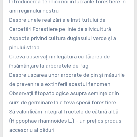
Introducerea tehnicii noi în lucrările forestiere în
anii regimului nostru
Despre unele realizări ale Institutului de
Cercetări Forestiere pe linie de silvicultură
Aspecte privind cultura duglasului verde şi a
pinului strob
Cîteva observaţii în legătură cu tăierea de
însămănţare la arboretele de fag
Despre uscarea unor arborete de pin şi măsurile
de prevenire a extinferii acestui fenomen
Observaţii fitopatologice asupra seminţelor în
curs de germinare la cîteva specii forestiere
Să valorificăm integral fructele de cătină albă
(Hippophae rhamnoides L.) – un preţios produs
accesoriu al pădurii