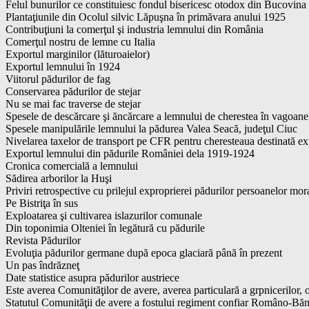
Felul bunurilor ce constituiesc fondul bisericesc otodox din Bucovina
Plantaţiunile din Ocolul silvic Lăpuşna în primăvara anului 1925
Contribuţiuni la comerţul şi industria lemnului din România
Comerţul nostru de lemne cu Italia
Exportul marginilor (lăturoaielor)
Exportul lemnului în 1924
Viitorul pădurilor de fag
Conservarea pădurilor de stejar
Nu se mai fac traverse de stejar
Spesele de descărcare şi ăncărcare a lemnului de cherestea în vagoan
Spesele manipulările lemnului la pădurea Valea Seacă, judeţul Ciuc
Nivelarea taxelor de transport pe CFR pentru cheresteaua destinată expor
Exportul lemnului din pădurile României dela 1919-1924
Cronica comercială a lemnului
Sădirea arborilor la Huşi
Priviri retrospective cu prilejul exproprierei pădurilor persoanelor mor
Pe Bistriţa în sus
Exploatarea şi cultivarea islazurilor comunale
Din toponimia Olteniei în legătură cu pădurile
Revista Pădurilor
Evoluţia pădurilor germane după epoca glaciară până în prezent
Un pas îndrăzneţ
Date statistice asupra pădurilor austriece
Este averea Comunităţilor de avere, averea particulară a grpnicerilor,
Statutul Comunităţii de avere a fostului regiment confiar Româno-B