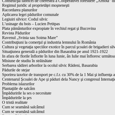
Construcţia fabricei de cherestea a Cooperativei forestiere „Arnota” di
Regimul juridic al proprietăţei moşneneşti
Racordarea planurilor
Aplicarea legei pădurilor comunale
Legiuiri silvice: Codul silvic
L’usinage du bois – Lucien Petitpas
Plata pământurilor expropiate în vechiul regat şi Bucovina
Revista Pădurilor
Ravenul „Svinia sau Soima Mare”
Contribuţiuni la comerţul şi industria lemnului în România
Cultura şi vegetaţia speciilor exotice în parcul şcoalei de brigadieri si
Situaţiunea generală a pădurilor din Basarabia pe anul 1921-1922
In afara de florile înflorite în luna Iunie, ân Iulie mai înfloresc următoa
Misiune de studiu în străinătate
Serbarea sădirei arborilor la ocolul silvic Rădeni, Basarabia
Pădurile de stejar
Sporirea taxelor de transport pe c.f.r. cu 30% de la 1 Mai şi influenţa a
Centenarul Şcoalei de Ape şi păduri dela Nancy şi congresul Internaţio
Problema islazurilor
Plantaţiile de salcâm
Împăduririle la ses o necesitate
Împăduririle la şes
O tristă realitate
Cum se seamănă salcâmul
Cum se seamănă salcâmul