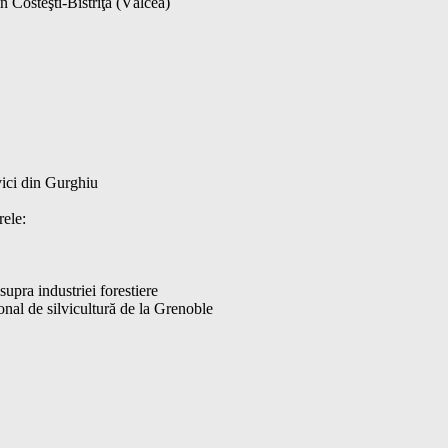
n Costeşti-Bistriţa (Vâlcea)
lvici din Gurghiu
rele:
supra industriei forestiere
nal de silvicultură de la Grenoble