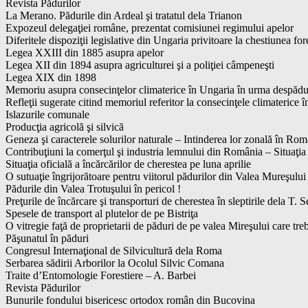
Revista Pădurilor
La Merano. Pădurile din Ardeal şi tratatul dela Trianon
Expozeul delegaţiei române, prezentat comisiunei regimului apelor
Diferitele dispoziţii legislative din Ungaria privitoare la chestiunea for
Legea XXIII din 1885 asupra apelor
Legea XII din 1894 asupra agriculturei şi a poliţiei câmpeneşti
Legea XIX din 1898
Memoriu asupra consecinţelor climaterice în Ungaria în urma despădur
Refleţii sugerate citind memoriul referitor la consecinţele climaterice 
Islazurile comunale
Producţia agricolă şi silvică
Geneza şi caracterele solurilor naturale – Intinderea lor zonală în Ro
Contribuţiuni la comerţul şi industria lemnului din România – Situaţia 
Situaţia oficială a încărcărilor de cherestea pe luna aprilie
O sutuaţie îngrijorătoare pentru viitorul pădurilor din Valea Mureşului
Pădurile din Valea Trotuşului în pericol !
Preţurile de încărcare şi transporturi de cherestea în sleptirile dela T. 
Spesele de transport al plutelor de pe Bistriţa
O vitregie faţă de proprietarii de păduri de pe valea Mireşului care tre
Păşunatul în păduri
Congresul Internaţional de Silvicultură dela Roma
Serbarea sădirii Arborilor la Ocolul Silvic Comana
Traite d’Entomologie Forestiere – A. Barbei
Revista Pădurilor
Bunurile fondului bisericesc ortodox român din Bucovina