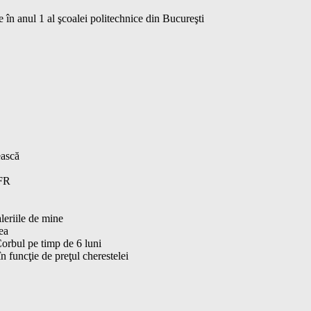
 în anul 1 al şcoalei politechnice din Bucureşti
ească
CFR
leriile de mine
ea
 Corbul pe timp de 6 luni
 funcţie de preţul cherestelei