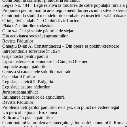
Contribuţii la comerţul şi industria lemnului
Legea No. 484 – Lege relativă la folosirea de către populaţia rurală a p
Propuneri pentru modificarea regulamentului serviciului silvic exterior
Contribuţii la studiul metodelor de combaterea insectelor vătămătoare 
O iniţiativî laudabilă – Ocolul silvic Lucieni
Plata măsurătorilor cadastrale
Cum s-a tăiat şi se taie pădurile de stejar
Din activitatea societăţii agronomilor
Revista Pădurilor
Omagiu D-lui Al Constantinescu – Din opera sa pozitiv-creatoare
Întreprinderile forestiere în 1924
Grija nostră pentru păduri
Lipsa materialelor lemnoase în Câmpia Olteniei
Impozite asupra pădurilor
Geneza şi caracterele solurilor naturale
Calendarul florilor
Legislaţia silvică în Bulgaria
Legislaţia asupra pădurilor
Jurisprudenţa silvică
Înfiinţarea camerelor de agricultură
Revista Pădurilor
Problema defrişărilor pădurilor dela şes, din punct de vedere legal
Un pericol naţional: Eroziunea
Ridicarea în plan a pădurilor
Contribuţiuni la problema Comerţului şi Industriei lemnului în Român