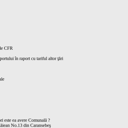
ele CFR
tului în raport cu tariful altor ţări
ale
 ori este ea avere Comunală ?
ănăiean No.13 din Caransebeş