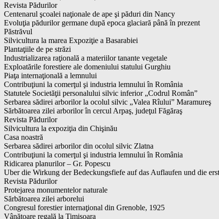
Revista Pădurilor
Centenarul şcoalei naţionale de ape şi păduri din Nancy
Evoluţia pădurilor germane după epoca glaciară până în prezent
Păstrăvul
Silvicultura la marea Expoziţie a Basarabiei
Plantaţiile de pe străzi
Industrializarea raţională a materiilor tanante vegetale
Exploatările forestiere ale domeniului statului Gurghiu
Piaţa internaţională a lemnului
Contribuţiuni la comerţul şi industria lemnului în România
Statutele Societăţii personalului silvic inferior „Codrul Român”
Serbarea sădirei arborilor la ocolul silvic „Valea Rîului” Maramureş
Sărbătoarea zilei arborilor în cercul Arpaş, judeţul Făgăraş
Revista Pădurilor
Silvicultura la expoziţia din Chişinău
Casa noastră
Serbarea sădirei arborilor din ocolul silvic Zlatna
Contribuţiuni la comerţul şi industria lemnului în România
Ridicarea planurilor – Gr. Popescu
Uber die Wirkung der Bedeckungsfiefe auf das Auflaufen und die ers
Revista Pădurilor
Protejarea monumentelor naturale
Sărbătoarea zilei arborelui
Congresul forestier internaţional din Grenoble, 1925
Vânătoare regală la Timişoara