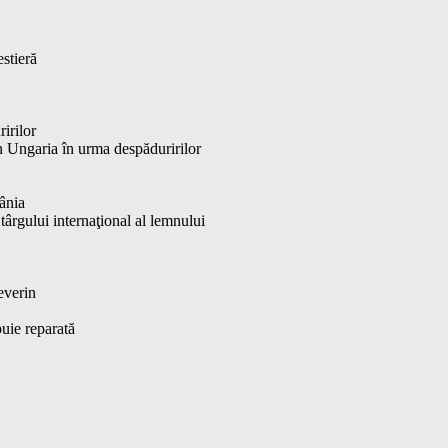
estieră
irilor
în Ungaria în urma despăduririlor
mânia
târgului internaţional al lemnului
Severin
buie reparată