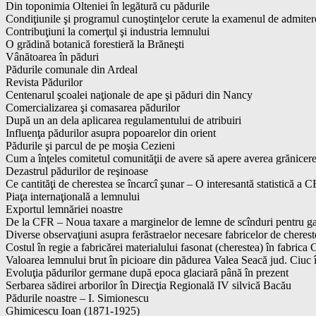
Din toponimia Olteniei în legătură cu pădurile
Condiţiunile şi programul cunoştinţelor cerute la examenul de admitere
Contribuţiuni la comerţul şi industria lemnului
O grădină botanică forestieră la Brăneşti
Vânătoarea în păduri
Pădurile comunale din Ardeal
Revista Pădurilor
Centenarul şcoalei naţionale de ape şi păduri din Nancy
Comercializarea şi comasarea pădurilor
După un an dela aplicarea regulamentului de atribuiri
Influenţa pădurilor asupra popoarelor din orient
Pădurile şi parcul de pe moşia Cezieni
Cum a înţeles comitetul comunităţii de avere să apere averea grănicer
Dezastrul pădurilor de reşinoase
Ce cantităţi de cherestea se încarcî şunar – O interesantă statistică a 
Piaţa internaţională a lemnului
Exportul lemnăriei noastre
De la CFR – Noua taxare a marginelor de lemne de scînduri pentru ga
Diverse observaţiuni asupra ferăstraelor necesare fabricelor de cherest
Costul în regie a fabricărei materialului fasonat (cherestea) în fabrica
Valoarea lemnului brut în picioare din pădurea Valea Seacă jud. Ciuc în
Evoluţia pădurilor germane după epoca glaciară până în prezent
Serbarea sădirei arborilor în Direcţia Regională IV silvică Bacău
Pădurile noastre – I. Simionescu
Ghimicescu Ioan (1871-1925)