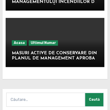
MANAGEMENTULUI INCENDIILOR DE
VEGETAȚIE USCATĂ ȘI FOND
FORESTIER
Acasa
Ultimul Numar
MĂSURI ACTIVE DE CONSERVARE DIN
PLANUL DE MANAGEMENT APROBAT,
PE TERITORIUL ROSPA0071 LUNCA
SIRETULUI INFERIOR
Caută
după: