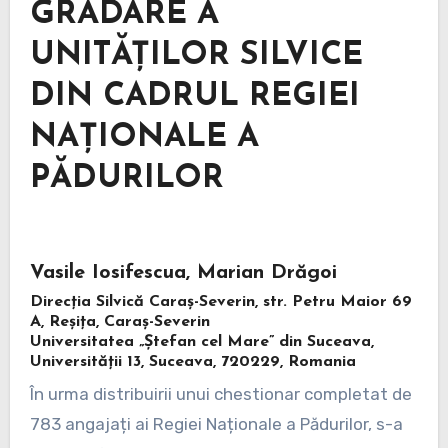
GRADARE A
UNITĂȚILOR SILVICE
DIN CADRUL REGIEI
NAȚIONALE A
PĂDURILOR
Vasile Iosifescua, Marian Drăgoi
Direcția Silvică Caraș-Severin, str. Petru Maior 69
A, Reșița, Caraș-Severin
Universitatea „Ștefan cel Mare” din Suceava,
Universității 13, Suceava, 720229, Romania
În urma distribuirii unui chestionar completat de
783 angajați ai Regiei Naționale a Pădurilor, s-a