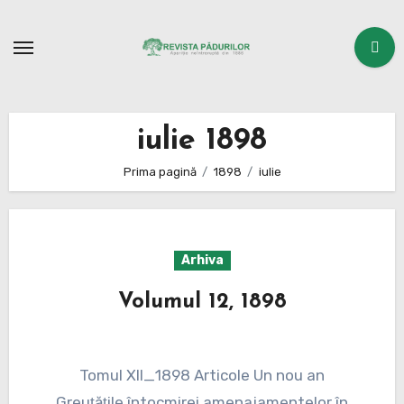
Sari
la
conținut
iulie 1898
Prima pagină
1898
iulie
Arhiva
Volumul 12, 1898
Tomul XII_1898 Articole Un nou an
Greuţăţile întocmirei amenajamentelor în