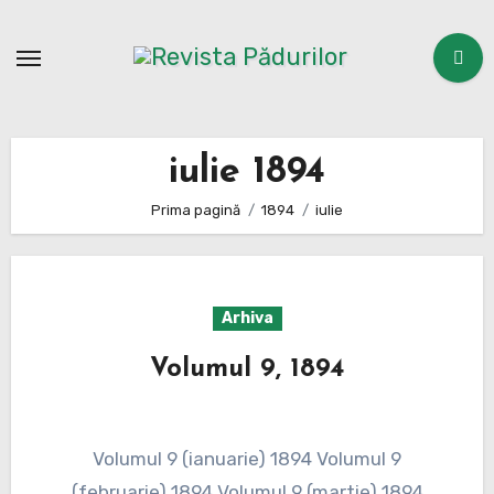
Sari
la
conținut
iulie 1894
Prima pagină
1894
iulie
Arhiva
Volumul 9, 1894
Volumul 9 (ianuarie) 1894 Volumul 9
(februarie) 1894 Volumul 9 (martie) 1894