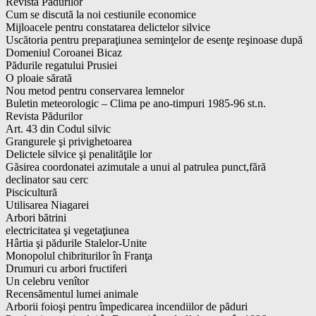
Revista Pădurilor
Cum se discută la noi cestiunile economice
Mijloacele pentru constatarea delictelor silvice
Uscătoria pentru preparaţiunea seminţelor de esenţe reşinoase după
Domeniul Coroanei Bicaz
Pădurile regatului Prusiei
O ploaie sărată
Nou metod pentru conservarea lemnelor
Buletin meteorologic – Clima pe ano-timpuri 1985-96 st.n.
Revista Pădurilor
Art. 43 din Codul silvic
Grangurele şi privighetoarea
Delictele silvice şi penalităţile lor
Găsirea coordonatei azimutale a unui al patrulea punct,fără
declinator sau cerc
Piscicultură
Utilisarea Niagarei
Arbori bătrini
electricitatea şi vegetaţiunea
Hârtia şi pădurile Stalelor-Unite
Monopolul chibriturilor în Franţa
Drumuri cu arbori fructiferi
Un celebru venîtor
Recensămentul lumei animale
Arborii foioşi pentru împedicarea incendiilor de păduri