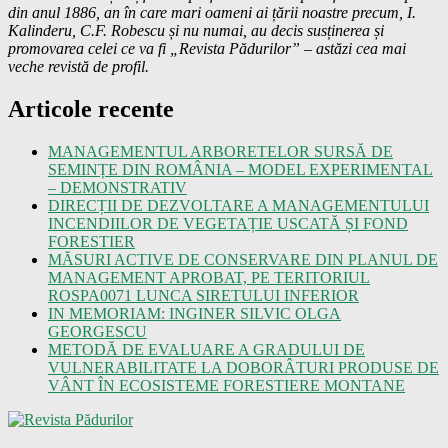
din anul 1886, an în care mari oameni ai țării noastre precum, I.
Kalinderu, C.F. Robescu și nu numai, au decis susținerea și
promovarea celei ce va fi „Revista Pădurilor” – astăzi cea mai
veche revistă de profil.
Articole recente
MANAGEMENTUL ARBORETELOR SURSĂ DE
SEMINȚE DIN ROMÂNIA – MODEL EXPERIMENTAL
– DEMONSTRATIV
DIRECȚII DE DEZVOLTARE A MANAGEMENTULUI
INCENDIILOR DE VEGETAȚIE USCATĂ ȘI FOND
FORESTIER
MĂSURI ACTIVE DE CONSERVARE DIN PLANUL DE
MANAGEMENT APROBAT, PE TERITORIUL
ROSPA0071 LUNCA SIRETULUI INFERIOR
IN MEMORIAM: INGINER SILVIC OLGA
GEORGESCU
METODĂ DE EVALUARE A GRADULUI DE
VULNERABILITATE LA DOBORÂTURI PRODUSE DE
VÂNT ÎN ECOSISTEME FORESTIERE MONTANE