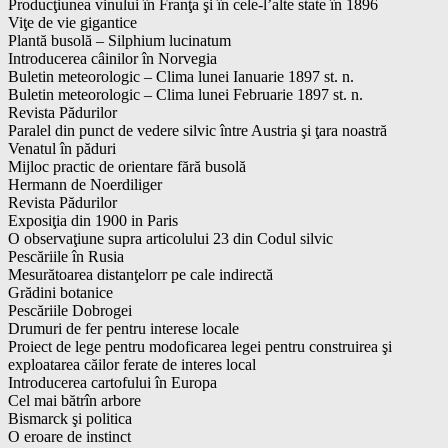
Producţiunea vinului în Franţa şi în cele-l’alte state în 1896
Viţe de vie gigantice
Plantă busolă – Silphium lucinatum
Introducerea câinilor în Norvegia
Buletin meteorologic – Clima lunei Ianuarie 1897 st. n.
Buletin meteorologic – Clima lunei Februarie 1897 st. n.
Revista Pădurilor
Paralel din punct de vedere silvic între Austria şi ţara noastră
Venatul în păduri
Mijloc practic de orientare fără busolă
Hermann de Noerdiliger
Revista Pădurilor
Exposiţia din 1900 in Paris
O observaţiune supra articolului 23 din Codul silvic
Pescăriile în Rusia
Mesurătoarea distanţelorr pe cale indirectă
Grădini botanice
Pescăriile Dobrogei
Drumuri de fer pentru interese locale
Proiect de lege pentru modoficarea legei pentru construirea şi
exploatarea căilor ferate de interes local
Introducerea cartofului în Europa
Cel mai bătrîn arbore
Bismarck şi politica
O eroare de instinct